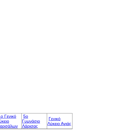
1o Γενικό
5o
Γενικό
ύκειο
Γυμνάσιο
Λύκειο Αγιάς
αρσάλων
Λάρισας